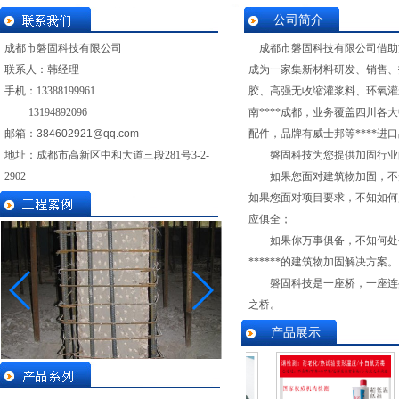
公司简介
成都市磐固科技有限公司
成都市磐固科技有限公司借助
联系人：韩经理
成为一家集新材料研发、销售、
手机：
13388199961
胶、高强无收缩灌浆料、环氧灌
13194892096
南****成都，业务覆盖四川
邮箱：
384602921@qq.com
配件，品牌有威士邦等****
地址：成都市高新区中和大道三段281号3-2-
磐固科技为您提供加固行业
2902
如果您面对建筑物加固，不知
如果您面对项目要求，不知如何
应俱全；
如果你万事俱备，不知何处寻找
******的建筑物加固解决方案。
磐固科技是一座桥，一座连接厂
之桥。
产品展示