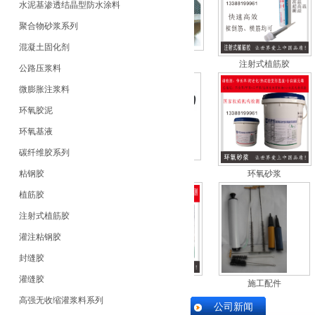
水泥基渗透结晶型防水涂料
聚合物砂浆系列
混凝土固化剂
玄武岩布
封缝胶
注射式植筋胶
公路压浆料
微膨胀注浆料
环氧胶泥
环氧基液
碳纤维胶系列
施工配件
注射植筋胶枪
粘钢胶
环氧砂浆
植筋胶
注射式植筋胶
灌注粘钢胶
封缝胶
灌缝胶
植筋胶注射式
灌浆料
施工配件
高强无收缩灌浆料系列
公司新闻