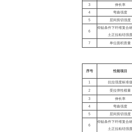
3
伸长率
4
弯曲强度
5
层间剪切强度
仰贴条件下纤维复合
6
土正拉粘结强
7
单位面积质量
序号
性能项目
1
抗拉强度标准
2
受拉弹性模量
3
伸长率
4
弯曲强度
5
层间剪切强度
仰贴条件下纤维复合
6
土正拉粘结强