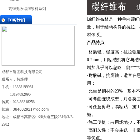
高强无收缩灌浆料系列
碳纤维布材是一种单向碳纤维
量，用于结构构件的抗拉、
材体系。
产品特点
·材质轻，强度高：抗拉强度320
0.2mm，用粘结剂将它
增加几乎可以忽略，能****
成都市磐固科技有限公司
·耐酸碱，抗腐蚀，适宜在
联系人：韩经理
用；
手机：
13388199961
·比重是钢材的23%，基
13194892096
·可弯曲缠绕成型，对各类
传真：028-
66318258
·可任意剪裁，易粘贴，施
邮箱：
384602921@qq.com
短。
地址：成都市高新区中和大道三段281号3-2-
·施工便捷：占用场地少，
2902
·高耐久性：不会生锈，非
等优点。