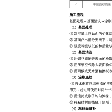
7
单位面积质量
施工流程
基面处理→基面清洗→涂刷
（1）基面处理
① 对混凝土粘贴面的劣化
② 基面凸出部分要磨平，
③ 强度等级较低的和质量
（2）基面清洗
① 用钢丝刷刷去表面的松
② 用压缩空气除去表面粉
③ 用丙酮或无水酒精擦拭
（3）涂刷底胶
① 按比例将粘结树脂的主
用完，超过可使用时间***
② 用滚筒或刷子均匀涂抹
③ 待粘结树脂指触干燥后，
（4）粘贴面修补