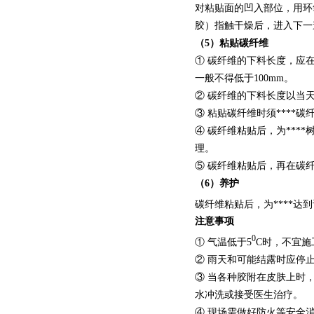
对粘贴面的凹入部位，用环
胶）指触干燥后，进入下一
（5）粘贴碳纤维
① 碳纤维的下料长度，应
一般不得低于100mm。
② 碳纤维的下料长度以当
③ 粘贴碳纤维时须****
④ 碳纤维粘贴后，为***
理。
⑤ 碳纤维粘贴后，再在碳
（6）养护
碳纤维粘贴后，为****达
注意事项
0
① 气温低于5
C时，不宜施
② 雨天和可能结露时应停
③ 当各种胶附在皮肤上时
水冲洗或接受医生治疗。
④ 现场需做好防火等安全