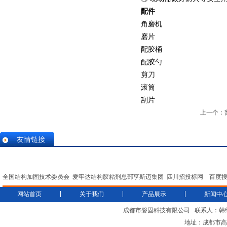
配件
角磨机
磨片
配胶桶
配胶勺
剪刀
滚筒
刮片
上一个：
友情链接
全国结构加固技术委员会
爱牢达结构胶粘剂总部亨斯迈集团
四川招投标网
百度
|
|
|
网站首页
关于我们
产品展示
新闻中
成都市磐固科技有限公司
联系人：韩
地址：成都市高新