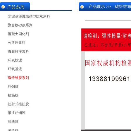
产品展示 >> 碳纤维
水泥基渗透结晶型防水涂料
聚合物砂浆系列
混凝土固化剂
公路压浆料
微膨胀注浆料
环氧胶泥
环氧基液
碳纤维胶系列
粘钢胶
植筋胶
注射式植筋胶
灌注粘钢胶
封缝胶
灌缝胶