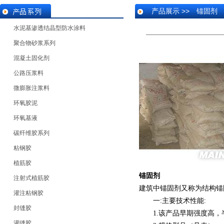
产品展示 >> 锚固剂
水泥基渗透结晶型防水涂料
聚合物砂浆系列
混凝土固化剂
公路压浆料
微膨胀注浆料
环氧胶泥
环氧基液
碳纤维胶系列
粘钢胶
植筋胶
锚固剂
注射式植筋胶
建筑中锚固剂又称为结构锚
灌注粘钢胶
一:主要技术性能:
封缝胶
1.该产品早期强度高，半小时强
灌缝胶