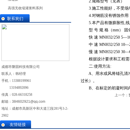
2.规格型号（见表）
高强无收缩灌浆料系列
3.施工性能好，不受场
4.对钢筋没有锈蚀作用
5.本产品有微膨胀性,线
型 号 规 格（mm） 固化
快 速 MNH32/250 5—10
中 速 MNH32/250 10—2
慢 速 MNH32/250 30—6
根据设计要求和工程需要
二:使用方法:
成都市磐固科技有限公司
A、用水或风将锚孔清净，
联系人：韩经理
手机：
13388199961
过长）。
13194892096
B、在标定的初凝时间内
传真：028-
66318258
上一个：
邮箱：
384602921@qq.com
地址：成都市高新区中和大道三段281号3-2-
2902
友情链接