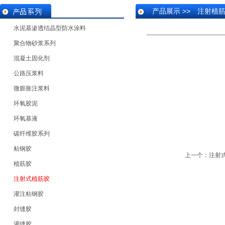
产品展示 >> 注射植
水泥基渗透结晶型防水涂料
聚合物砂浆系列
混凝土固化剂
公路压浆料
微膨胀注浆料
环氧胶泥
环氧基液
碳纤维胶系列
粘钢胶
上一个：
注射
植筋胶
注射式植筋胶
灌注粘钢胶
封缝胶
灌缝胶