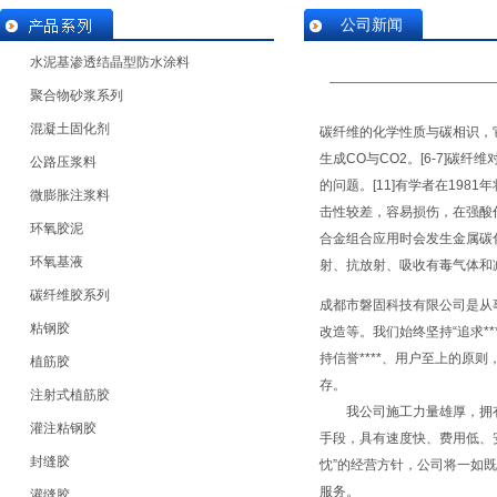
公司新闻
水泥基渗透结晶型防水涂料
聚合物砂浆系列
混凝土固化剂
碳纤维的化学性质与碳相识，
生成CO与CO2。[6-7]碳
公路压浆料
的问题。[11]有学者在19
微膨胀注浆料
击性较差，容易损伤，在强酸
环氧胶泥
合金组合应用时会发生金属碳
环氧基液
射、抗放射、吸收有毒气体和
碳纤维胶系列
成都市磐固科技有限公司
是从
粘钢胶
改造等。我们始终坚持“追求*
持信誉****、用户至上的原则
植筋胶
存。
注射式植筋胶
我公司施工力量雄厚，拥有大
灌注粘钢胶
手段，具有速度快、费用低、安
封缝胶
忱”的经营方针，公司将一如既往
服务。
灌缝胶