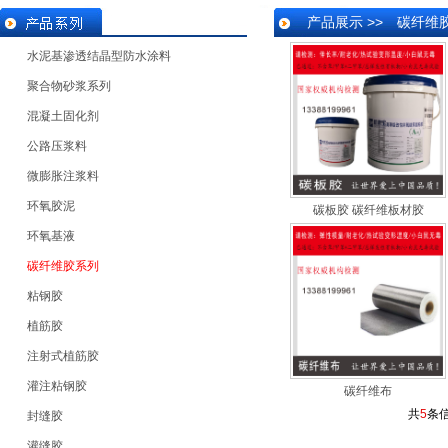
产品展示 >> 碳纤维
水泥基渗透结晶型防水涂料
聚合物砂浆系列
混凝土固化剂
公路压浆料
微膨胀注浆料
环氧胶泥
碳板胶 碳纤维板材胶
环氧基液
碳纤维胶系列
粘钢胶
植筋胶
注射式植筋胶
灌注粘钢胶
碳纤维布
共
5
条
封缝胶
灌缝胶