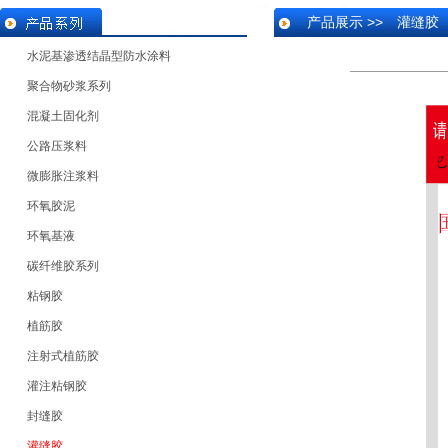
产品展示 >> 灌缝胶
水泥基渗透结晶型防水涂料
聚合物砂浆系列
混凝土固化剂
公路压浆料
微膨胀注浆料
环氧胶泥
环氧基液
碳纤维胶系列
粘钢胶
植筋胶
注射式植筋胶
灌注粘钢胶
封缝胶
灌缝胶