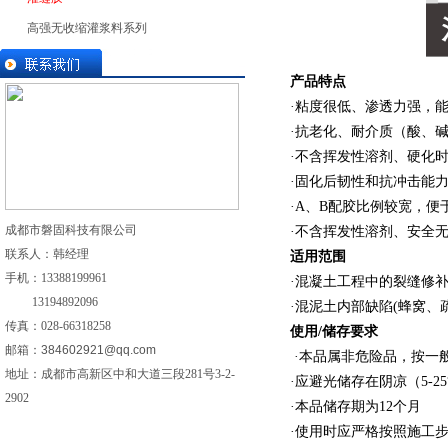
高强无收缩灌浆料系列
产品特点
·粘度很低、渗透力强，能
·抗老化、耐介质（酸、
·不含挥发性溶剂、硬化
·固化后韧性和抗冲击能力*
·A、B配胶比例较宽，便
成都市磐固科技有限公司
·不含挥发性溶剂、安全
联系人：韩经理
适用范围
手机：
13388199961
·混凝土工程中的裂缝修
13194892096
·混泥土内部缺陷(蜂窝、
传真：028-
66318258
使用
/
储存要求
邮箱：
384602921@qq.com
·本品属非危险品，按一
地址：成都市高新区中和大道三段281号3-2-
·应避光储存在阴凉（5-
2902
·本品储存期为12个月
·使用时应严格按照施工