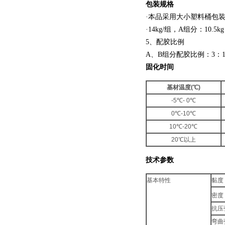
包装规格
·本品采用大小塑料桶包
·14kg/组，A组分：10.5kg
5、配胶比例
A、B组分配胶比例：3：
固化时间
基材温度(℃)
-5℃- 0℃
0℃-10℃
10℃-20℃
20℃以上
技术参数
基本特性
黏度（
密度（
抗压
弯曲