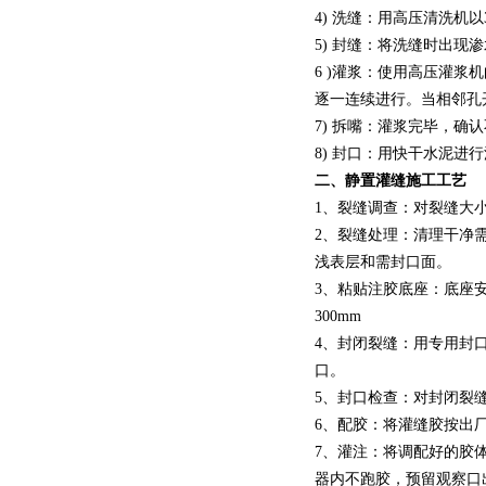
4) 洗缝：用高压清洗机
5) 封缝：将洗缝时出
6 )灌浆：使用高压灌
逐一连续进行。当相邻孔
7) 拆嘴：灌浆完毕，
8) 封口：用快干水泥进
二、静置灌缝施工工艺
1、裂缝调查：对裂缝大
2、裂缝处理：清理干净
浅表层和需封口面。
3、粘贴注胶底座：底座
300mm
4、封闭裂缝：用专用封
口。
5、封口检查：对封闭裂
6、配胶：将灌缝胶按出
7、灌注：将调配好的胶
器内不跑胶，预留观察口