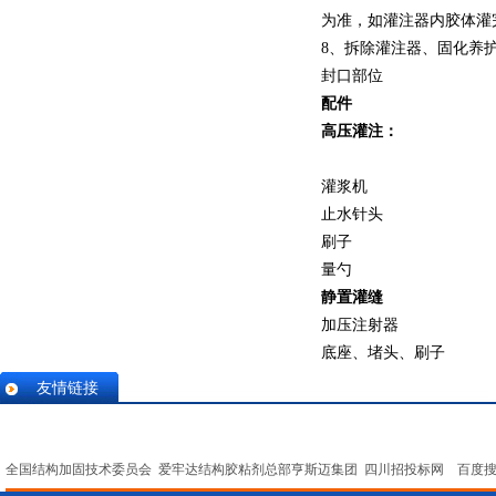
为准，如灌注器内胶体灌
8、拆除灌注器、固化养
封口部位
配件
高压灌注：
灌浆机
止水针头
刷子
量勺
静置灌缝
加压注射器
底座、堵头、刷子
友情链接
全国结构加固技术委员会
爱牢达结构胶粘剂总部亨斯迈集团
四川招投标网
百度