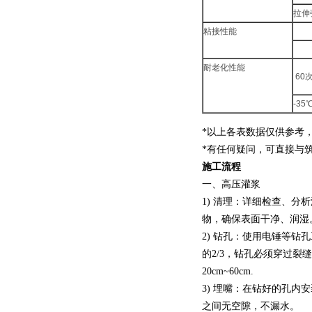
拉伸
粘接性能
耐老化性能
60
-3
*以上各表数据仅供参考
*有任何疑问，可直接与
施工流程
一、高压灌浆
1) 清理：详细检查、
物，确保表面干净、润湿
2) 钻孔：使用电锤等钻
的2/3，钻孔必须穿过裂
20cm~60cm.
3) 埋嘴：在钻好的孔
之间无空隙，不漏水。