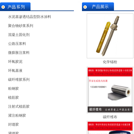
产品展示
水泥基渗透结晶型防水涂料
聚合物砂浆系列
混凝土固化剂
公路压浆料
微膨胀注浆料
环氧胶泥
化学锚栓
环氧基液
碳纤维胶系列
粘钢胶
植筋胶
注射式植筋胶
灌注粘钢胶
碳纤维布
封缝胶
灌缝胶