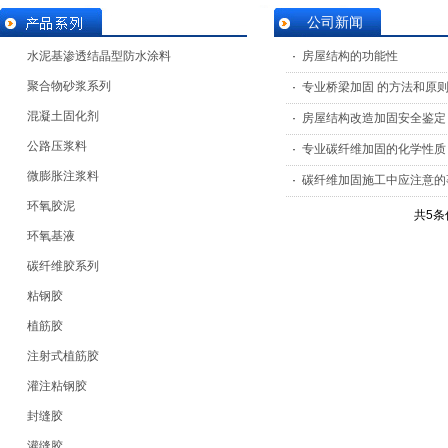
公司新闻
水泥基渗透结晶型防水涂料
·
房屋结构的功能性
聚合物砂浆系列
·
专业桥梁加固 的方法和原
混凝土固化剂
·
房屋结构改造加固安全鉴定
公路压浆料
·
专业碳纤维加固的化学性质
微膨胀注浆料
·
碳纤维加固施工中应注意的
环氧胶泥
共5条
环氧基液
碳纤维胶系列
粘钢胶
植筋胶
注射式植筋胶
灌注粘钢胶
封缝胶
灌缝胶