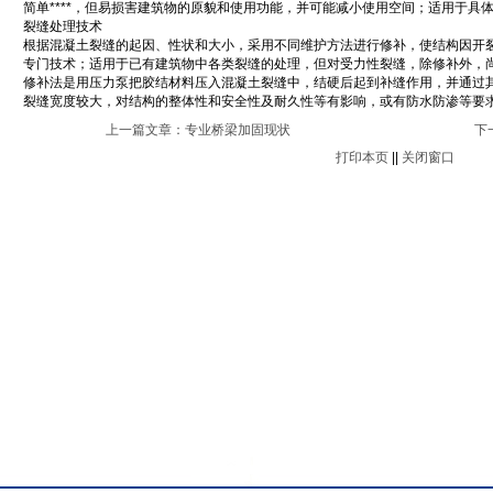
简单****，但易损害建筑物的原貌和使用功能，并可能减小使用空间；适用于具
裂缝处理技术
根据混凝土裂缝的起因、性状和大小，采用不同维护方法进行修补，使结构因开
专门技术；适用于已有建筑物中各类裂缝的处理，但对受力性裂缝，除修补外，
修补法是用压力泵把胶结材料压入混凝土裂缝中，结硬后起到补缝作用，并通过
裂缝宽度较大，对结构的整体性和安全性及耐久性等有影响，或有防水防渗等要
上一篇文章：
专业桥梁加固现状
下
打印本页
||
关闭窗口