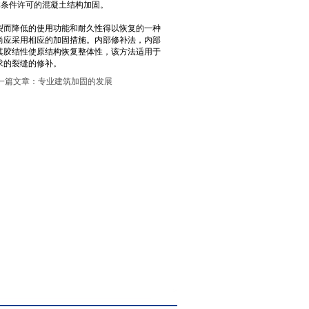
体条件许可的混凝土结构加固。
裂而降低的使用功能和耐久性得以恢复的一种
尚应采用相应的加固措施。内部修补法，内部
其胶结性使原结构恢复整体性，该方法适用于
求的裂缝的修补。
一篇文章：
专业建筑加固的发展