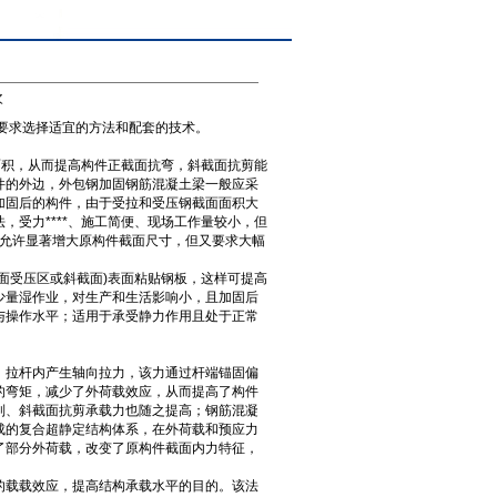
次
要求选择适宜的方法和配套的技术。
面积，从而提高构件正截面抗弯，斜截面抗剪能
件的外边，外包钢加固钢筋混凝土梁一般应采
加固后的构件，由于受拉和受压钢截面面积大
受力****、施工简便、现场工作量较小，但
不允许显著增大原构件截面尺寸，但又要求大幅
面受压区或斜截面)表面粘贴钢板，这样可提高
少量湿作业，对生产和生活影响小，且加固后
与操作水平；适用于承受静力作用且处于正常
，拉杆内产生轴向拉力，该力通过杆端锚固偏
的弯矩，减少了外荷载效应，从而提高了构件
制、斜截面抗剪承载力也随之提高；钢筋混凝
成的复合超静定结构体系，在外荷载和预应力
了部分外荷载，改变了原构件截面内力特征，
的载载效应，提高结构承载水平的目的。该法