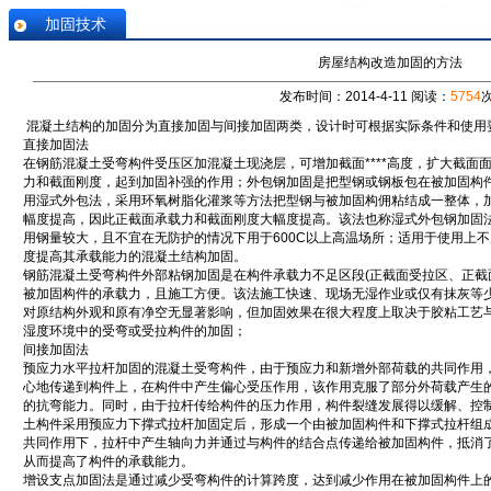
加固技术
房屋结构改造加固的方法
发布时间：2014-4-11 阅读：
5754
混凝土结构的加固分为直接加固与间接加固两类，设计时可根据实际条件和使用
直接加固法
在钢筋混凝土受弯构件受压区加混凝土现浇层，可增加截面****高度，扩大截面
力和截面刚度，起到加固补强的作用；外包钢加固是把型钢或钢板包在被加固构
用湿式外包法，采用环氧树脂化灌浆等方法把型钢与被加固构佣粘结成一整体，
幅度提高，因此正截面承载力和截面刚度大幅度提高。该法也称湿式外包钢加固法，
用钢量较大，且不宜在无防护的情况下用于600C以上高温场所；适用于使用上
度提高其承载能力的混凝土结构加固。
钢筋混凝土受弯构件外部粘钢加固是在构件承载力不足区段(正截面受拉区、正截
被加固构件的承载力，且施工方便。该法施工快速、现场无湿作业或仅有抹灰等
对原结构外观和原有净空无显著影响，但加固效果在很大程度上取决于胶粘工艺
湿度环境中的受弯或受拉构件的加固；
间接加固法
预应力水平拉杆加固的混凝土受弯构件，由于预应力和新增外部荷载的共同作用
心地传递到构件上，在构件中产生偏心受压作用，该作用克服了部分外荷载产生
的抗弯能力。同时，由于拉杆传给构件的压力作用，构件裂缝发展得以缓解、控
土构件采用预应力下撑式拉杆加固定后，形成一个由被加固构件和下撑式拉杆组
共同作用下，拉杆中产生轴向力并通过与构件的结合点传递给被加固构件，抵消
从而提高了构件的承载能力。
增设支点加固法是通过减少受弯构件的计算跨度，达到减少作用在被加固构件上