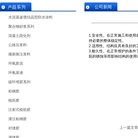
公司新闻
水泥基渗透结晶型防水涂料
聚合物砂浆系列
1.安全性。在正常施工和使用
混凝土固化剂
持必要的整体稳定性。
公路压浆料
2.适用性。结构应具有良好
3.耐久性。在正常维护的条件
微膨胀注浆料
筋的锈蚀等而影响结构的使用
环氧胶泥
环氧基液
碳纤维胶系列
粘钢胶
植筋胶
注射式植筋胶
灌注粘钢胶
上一篇文章
封缝胶
灌缝胶