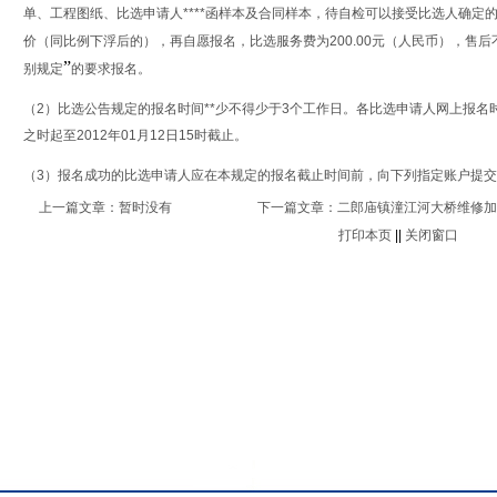
单、工程图纸、比选申请人****函样本及合同样本，待自检可以接受比选人确定
价（同比例下浮后的），再自愿报名，比选服务费为
200.00
元（人民币），售后
”
别规定
的要求报名。
（2）比选公告规定的报名时间**少不得少于3个工作日。各比选申请人网上报名
之时起至
2012年01月12日
15时截止。
（3）报名成功的比选申请人应在本规定的报名截止时间前，向下列指定账户提交*
上一篇文章：暂时没有
下一篇文章：
二郎庙镇潼江河大桥维修加
打印本页
||
关闭窗口