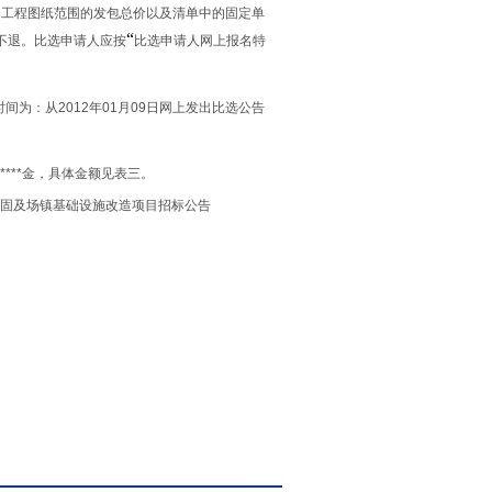
的工程图纸范围的发包总价以及清单中的固定单
“
不退。比选申请人应按
比选申请人网上报名特
时间为：从
2012年01月09日
网上发出比选公告
***金，具体金额见表三。
固及场镇基础设施改造项目招标公告