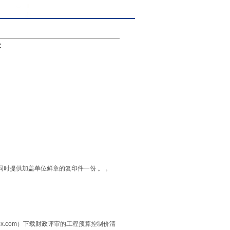
次
同时提供加盖单位鲜章的复印件一份 。
。
x.com
）下载财政评审的工程预算控制价清