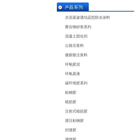
水泥基渗透结晶型防水涂料
聚合物砂浆系列
混凝土固化剂
公路压浆料
微膨胀注浆料
环氧胶泥
环氧基液
碳纤维胶系列
粘钢胶
植筋胶
注射式植筋胶
灌注粘钢胶
封缝胶
灌缝胶