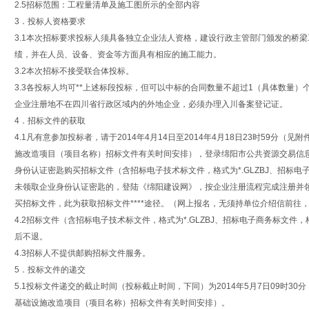
2.5招标范围：工程量清单及施工图所示的全部内容
3．投标人资格要求
3.1本次招标要求投标人须具备独立企业法人资格，建设行政主管部门颁发的桥梁
绩，并在人员、设备、资金等方面具有相应的施工能力。
3.2本次招标不接受联合体投标。
3.3各投标人均可**上述标段投标，但可以中标的合同数量不超过1（具体数量）
企业注册地不在四川省行政区域内的外地企业，必须办理入川备案登记证。
4．招标文件的获取
4.1凡有意参加投标者，请于2014年4月14日至2014年4月18日23时59分
施改造项目（项目名称）招标文件有关时间安排），登录绵阳市公共资源交易信息网（网址：ht
身份认证密匙购买招标文件（含招标电子技术标文件，格式为*.GLZBJ、招标电子
未领取企业身份认证密匙的，登陆《绵阳建设网》，按企业注册流程完成注册并
买招标文件，此为获取招标文件****途径。（网上报名，无须持单位介绍信前往
4.2招标文件（含招标电子技术标文件，格式为*.GLZBJ、招标电子商务标文件，格
后不退。
4.3招标人不提供邮购招标文件服务。
5．投标文件的递交
5.1投标文件递交的截止时间（投标截止时间，下同）为2014年5月7日09时3
基础设施改造项目（项目名称）招标文件有关时间安排）。