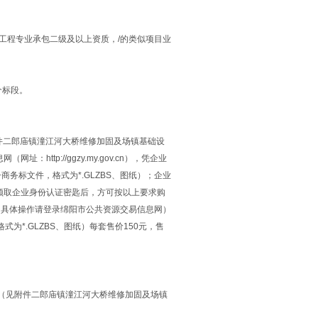
工程专业承包二级及以上资质，/的类似项目业
个标段。
（见附件二郎庙镇潼江河大桥维修加固及场镇基础设
tp://ggzy.my.gov.cn），凭企业
商务标文件，格式为*.GLZBS、图纸）；企业
领取企业身份认证密匙后，方可按以上要求购
，具体操作请登录绵阳市公共资源交易信息网）
式为*.GLZBS、图纸）每套售价150元，售
0分（见附件二郎庙镇潼江河大桥维修加固及场镇