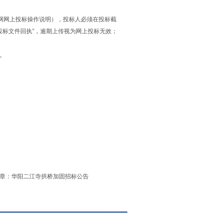
交易信息网网上投标操作说明），投标人必须在投标截
投标文件回执”，逾期上传视为网上投标无效；
。
章：
华阳二江寺拱桥加固招标公告