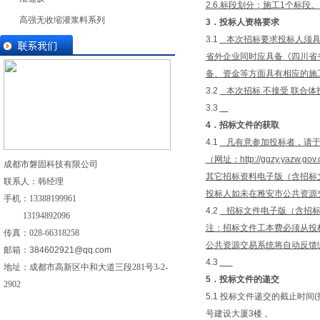
2.6.标段划分：施工1个标段。
高强无收缩灌浆料系列
3
．投标人资格要求
3.1
本次招标要求投标人须
省外企业同时应具备《四川省
备、资金等方面具有相应的施
3.2
本次招标 不接受 联合
3.3
4
．招标文件的获取
4.1
凡有意参加投标者，请于 201
（网址：http://ggzy.
成都市磐固科技有限公司
其它招标资料电子版（含招标文件
联系人：韩经理
投标人如未在雅安市公共资源
手机：
13388199961
4.2
招标文件电子版（含招标
13194892096
注：招标文件工本费必须从投
传真：028-
66318258
公共资源交易系统将自动反馈
邮箱：
384602921@qq.com
4.3
地址：成都市高新区中和大道三段281号3-2-
5
．投标文件的递交
2902
5.1 投标文件递交的截止时间(投
号建设大厦3楼 。