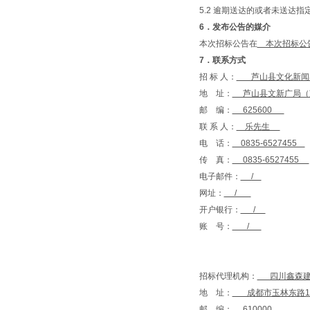
5.2 逾期送达的或者未送达
6
．发布公告的媒介
本次招标公告在
本次招标公告
7
．联系方式
招 标 人：
芦山县文化新闻
地 址：
芦山县文新广局（
邮 编：
625600
联 系 人：
乐先生
电 话：
0835-6527455
传 真：
0835-6527455
电子邮件：
/
网址：
/
开户银行：
/
账 号：
/
招标代理机构：
四川鑫森建
地 址：
成都市玉林东路1
邮 编：
610000