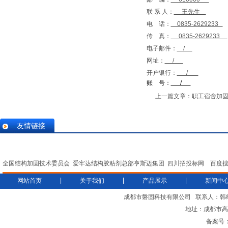
联 系 人：
王先生
电 话：
0835-2629233
传 真：
0835-2629233
电子邮件：
/
网址：
/
开户银行：
/
账 号：
/
上一篇文章：
职工宿舍加
友情链接
全国结构加固技术委员会
爱牢达结构胶粘剂总部亨斯迈集团
四川招投标网
百度
|
|
|
网站首页
关于我们
产品展示
新闻中
成都市磐固科技有限公司
联系人：韩
地址：成都市高新
备案号