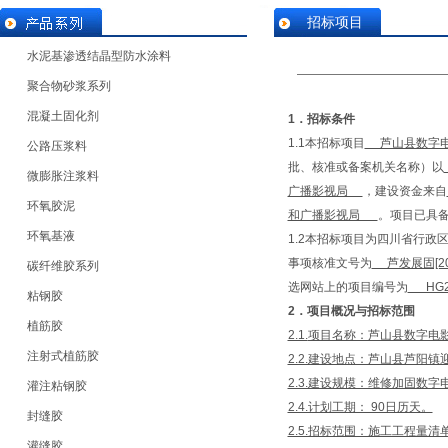
招标项目
水泥基渗透结晶型防水涂料
聚合物砂浆系列
混凝土固化剂
1
．招标条件
1.1本招标项目
芦山县数字电
公路压浆料
批、核准或备案机关名称）以
微膨胀注浆料
广播影视局
，建设资金来自
环氧胶泥
和广播影视局
。项目已具
环氧基液
1.2本招标项目为四川省行政区
事项核准文号为
芦发展固[20
碳纤维胶系列
选网站上的项目编号为
HG20
粘钢胶
2
．项目概况与招标范围
植筋胶
2.1.
项目名称：芦山县数字电影
注射式植筋胶
2.2.建设地点：芦山县芦阳镇
2.3.建设规模：维修加固数字
灌注粘钢胶
2.4.计划工期： 90日历天。
封缝胶
2.5.招标范围：施工工程量
灌缝胶