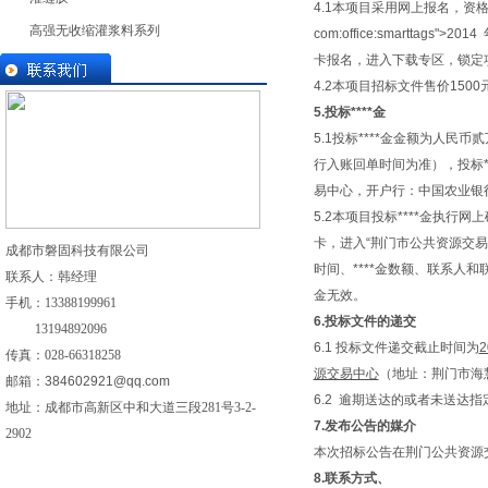
4.1本项目采用网上报名，资格后审。凡有
高强无收缩灌浆料系列
com:office:smarttags
卡报名，进入下载专区，锁定
4.2本项目招标文件售价15
5.
投标****金
5.1投标****金金额为人民币贰
行入账回单时间为准），投标
易中心，开户行：中国农业银行股
5.2本项目投标****金执行
卡，进入“荆门市公共资源交易
成都市磐固科技有限公司
时间、****金数额、联系人
联系人：韩经理
金无效。
手机：
13388199961
6.
投标文件的递交
13194892096
6.1 投标文件递交截止时间为
2
传真：028-
66318258
源交易中心
（地址：荆门市海
邮箱：
384602921@qq.com
6.2 逾期送达的或者未送达
地址：成都市高新区中和大道三段281号3-2-
7.
发布公告的媒介
2902
本次招标公告在荆门公共资源
8.
联系方式、