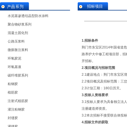
招标项目
水泥基渗透结晶型防水涂料
聚合物砂浆系列
混凝土固化剂
1.
招标条件
公路压浆料
荆门市东宝区2014年国省道
微膨胀注浆料
路养护大中修工程项目部，招
环氧胶泥
开招标。
环氧基液
2.
项目概况与招标范围
2.1建设地点：荆门市东宝区
碳纤维胶系列
2.2项目概况及招标范围：三
粘钢胶
2.3计划工期：180日历天。
植筋胶
3.
投标人资格要求
注射式植筋胶
3.1投标人要求为具备独立
注册建造师资质。
灌注粘钢胶
3.2本次招标不接受联合体投
封缝胶
4.
招标文件的获取
灌缝胶