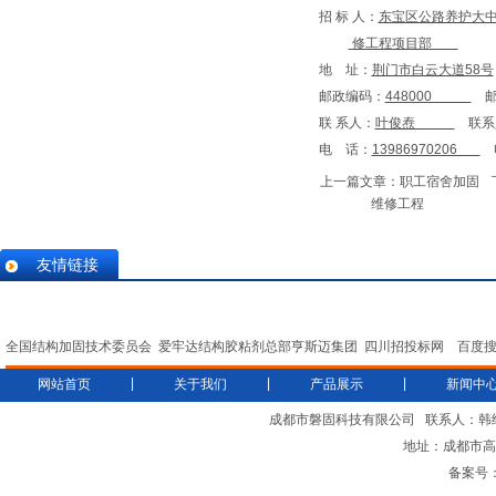
招 标 人：
东宝区公路养护大
修工程项目部
地 址：
荆门市白云大道58号
邮政编码：
448000
邮
联 系人：
叶俊焘
联系
电 话：
13986970206
上一篇文章：
职工宿舍加固
维修工程
友情链接
全国结构加固技术委员会
爱牢达结构胶粘剂总部亨斯迈集团
四川招投标网
百度
|
|
|
网站首页
关于我们
产品展示
新闻中
成都市磐固科技有限公司
联系人：韩
地址：成都市高新
备案号