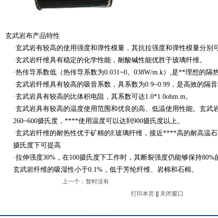
玄武岩布产品特性
·玄武岩有较高的使用强度和弹性模量，其抗拉强度和弹性模量分别可4Gp
·玄武岩纤维具有稳定的化学性能，耐酸碱性能优胜于玻璃纤维。
·热传导系数低（热传导系数为0.031~0。038W/m.k）,是**理想的
·玄武岩纤维具有较高的吸音系数，具系数为0.9~0.99，是高效的隔
·玄武岩具有较高的比体积电阻，其系数可达1.0*1.0ohm.m。
·玄武岩具有较高的温度使用范围和优良的高、低温使用性能。玄武岩
260~600摄氏度，****使用温度可以达到900摄氏度以上。
·玄武岩纤维的耐热性优于矿棉的E玻璃纤维，接近****高的耐高温石英
摄氏度下可提高
·拉伸强度30%，在100摄氏度下工作时，其断裂强度仍能够保持80%
玄武岩纤维的吸湿性小于0.1%，低于芳纶纤维、岩棉和石棉。
上一个：暂时没有
打印本页
||
关闭窗口