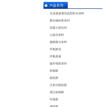
水泥基渗透结晶型防水涂料
聚合物砂浆系列
混凝土固化剂
公路压浆料
微膨胀注浆料
环氧胶泥
环氧基液
碳纤维胶系列
粘钢胶
植筋胶
注射式植筋胶
灌注粘钢胶
封缝胶
灌缝胶